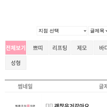
전체보기
쁘띠
리프팅
제모
바
성형
썸네일
글
[][]
괜찮은거같아요