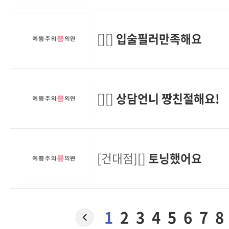
[][]
입술필러만족해요
[][]
상담언니 짱친절해요!
[건대점][]
토닝했어요
1
2
3
4
5
6
7
8