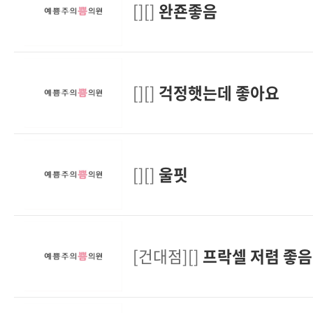
[][]
완죤좋음
[][]
걱정햇는데 좋아요
[][]
울핏
[건대점][]
프락셀 저렴 좋음