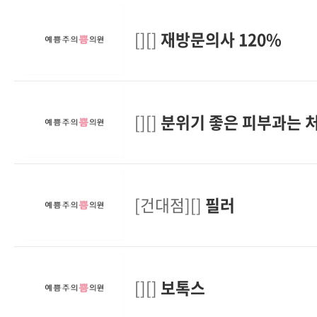
[][]
재방문의사 120%
[][]
분위기 좋은 피부과는 
[건대점][]
필러
[][]
보톡스