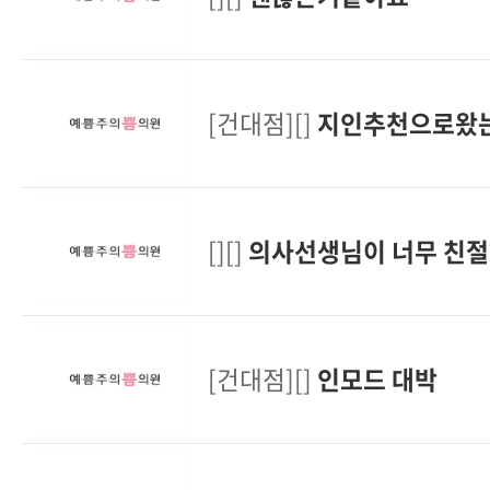
[건대점][]
지인추천으로왔
[][]
의사선생님이 너무 친절
[건대점][]
인모드 대박