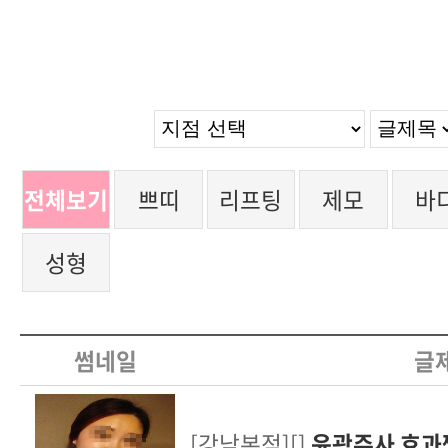
전체보기
쁘띠
리프팅
제모
바
성형
썸네일
글
[강남본점][]
윤곽주사 효과