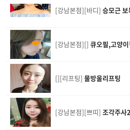
[강남본점][바디]
승모근 보
[강남본점][]
큐오필,고양
[][리프팅]
물방울리프팅
[강남본점][쁘띠]
조각주사2