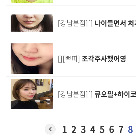
[강남본점][]
나이들면서 처지
[][쁘띠]
조각주사했어영
[강남본점][]
큐오필+하이코
1
2
3
4
5
6
7
8