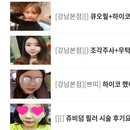
[강남본점][]
큐오필+하이코
[강남본점][]
조각주사+무턱
[강남본점][쁘띠]
하이코 했
[][]
쥬비덤 필러 시술 후기요