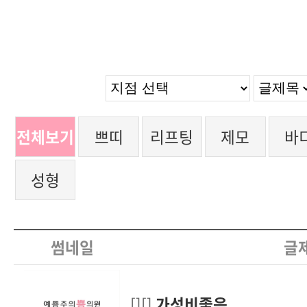
전체보기
쁘띠
리프팅
제모
바
성형
썸네일
글
[][]
가성비좋음