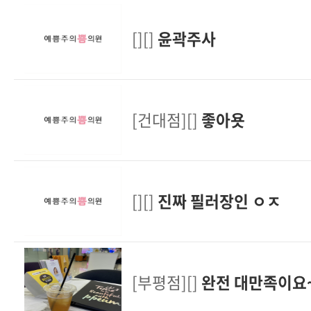
[][]
윤곽주사
[건대점][]
좋아욧
[][]
진짜 필러장인 ㅇㅈ
[부평점][]
완전 대만족이요~