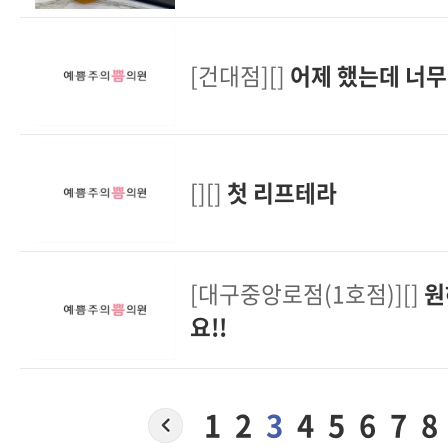
[건대점][]
어제 했는데 너무
[][]
첫 리프테라
[대구중앙로점(1호점)][]
원
요!!
1
2
3
4
5
6
7
8