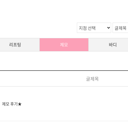
리프팅
제모
바디
글제목
제모 후기★