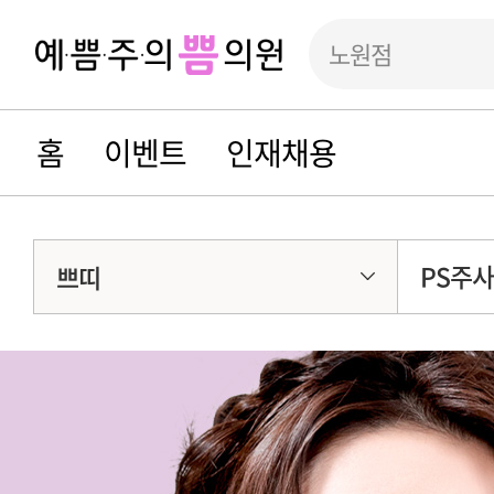
노원점
홈
이벤트
인재채용
PS주사
쁘띠